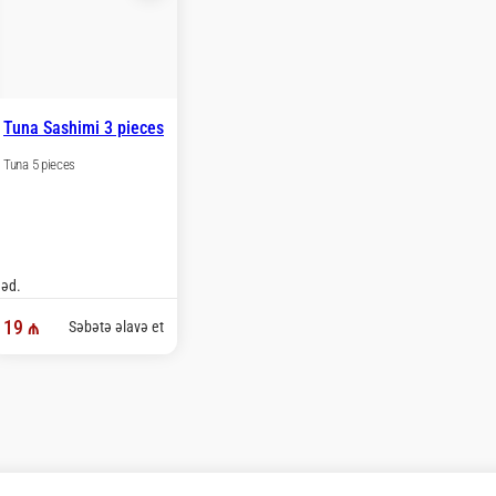
Tuna Sashimi 3 pieces
Tuna 5 pieces
 əd.
19 ₼
Səbətə əlavə et