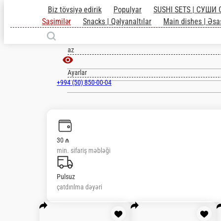
Biz tövsiyə edirik
Populyar
SUSHI SETS | СУШИ
Saşimilər
Snacks | Qəlyanaltılar
Main dishes | Əsa
Baki
az
Ayarlar
+994 (50) 850-00-04
30 ₼
min. sifariş məbləği
Pulsuz
çatdırılma dəyəri