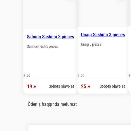
Unagi Sashimi 3 pieces
Salmon Sashimi 3 pieces
Unagi 5 pieces
Salmon fresh 5 pieces
3 əd.
3 əd.
3
19 ₼
25 ₼
Səbətə əlavə et
Səbətə əlavə et
Ödəniş haqqında məlumat
Nağd ödəniş