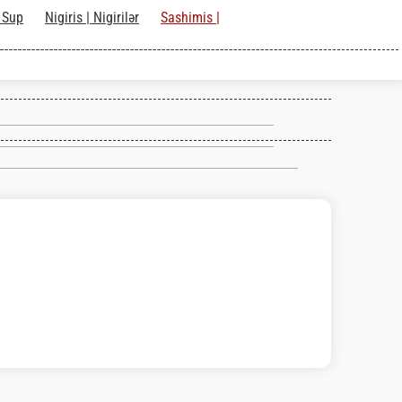
 Sup
Nigiris | Nigirilər
Sashimis |