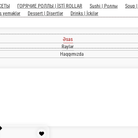
 СЕТЫ
ГОРЯЧИЕ РОЛЛЫ | İSTİ ROLLAR
Sushi | Роллы
Soup |
s yeməklər
Dessert | Disertlər
Drinks | İçkilər
Əsas
Rəylər
Haqqımızda