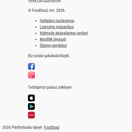
© FoodSoul, Inc. 2026.
İstifadəçi razılaşması
Lisenziya müqaviləsi
Xidmətin aksiyalarının şərtləri
Məxfilik Siyasəti
Ödəniş qaydaları
Biz sosial şəbəkələrdəyik:
Tətbiqimizi pulsuz yükləyin:
2026 Platformada işləyir
FoodSoul