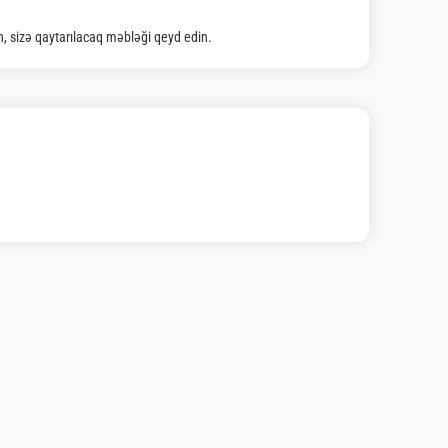
ən, sizə qaytarılacaq məbləği qeyd edin.