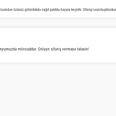
qtəsindən özünüz götürdükdə nağd şəkildə həyata keçirilir. Sifarişi rəsmiləşdirərk
yumuzda mövcuddur. Onlayn sifariş verməyə tələsin!