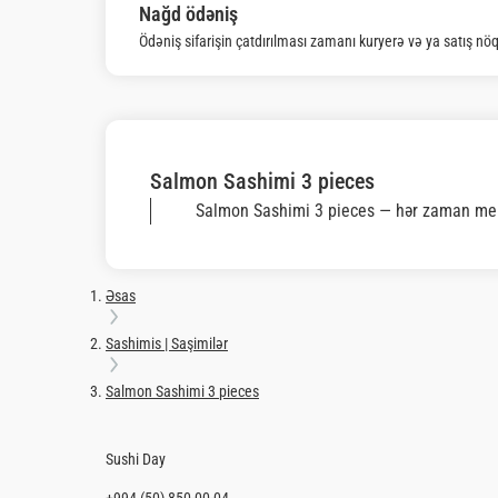
Ödəniş sifarişin çatdırılması zamanı kuryerə və ya satış nö
Salmon Sashimi 3 pieces
Salmon Sashimi 3 pieces — hər zaman men
Əsas
Sashimis | Saşimilər
Salmon Sashimi 3 pieces
Sushi Day
+994 (50) 850-00-04